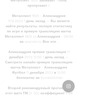
Металлист 1925: забивает 1 гола, 
пропускает 1. 

Металлист 1925 - Александрия 
11.12.2023 1 день назад — Вы можете 
найти результаты, полную статистику 
по игре и прямую трансляцию матча 
Металлист 1925 vs Александрия - 06:00 
на azscore.ru. Все эти ...

Александрия прямая трансляция 11 
декабря 2023 12:00 1 день назад — 
Смотрите онлайн прямую трансляцию 
матча Металлист - Александрия 
Футбол 11 декабря 2023 в 12:00 
бесплатно на Scores24.live!

Второй рекомендуемый прогноз на 
этот матч ТМ (2. 50), коэффициент 1. 59 
шансы на успех 63%. Прежде чем 
делать ставку, тщательно изучить 
статистку у нас на сайте и следите за 