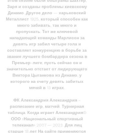
этом сезоне были обыграны Шахтер, 
Заря и созданы проблемы киевскому 
Динамо. Другое дело — харьковский 
Металлист 1925, который способен как 
много забивать, так много и 
пропускать. Тот же ключевой 
нападающий команды Марлисон за 
девять игр забил четыре гола и 
составляет конкуренцию в борьбе за 
звание лучшего бомбардира сезона в 
Премьер-лиге, пусть сейчас он и 
значительно отстает от лидирующего 
Виктора Цыганкова из Динамо, у 
которого на счету девять забитых 
мячей в 13 играх. 

ФК Александрия Александрия - 
расписание игр, матчей. Турнирная 
таблица. Когда играет Александрия© 
ООО «Национальный спортивный 
телеканал» 2007 — 2023. Для лиц 
старше 18 лет На сайте применяются 