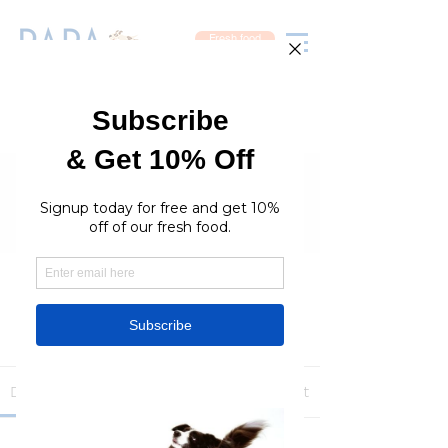
Fresh food
Groups
RaraPetcare Group
Public
·
396 members
Join
Discussion
Media
Members
About