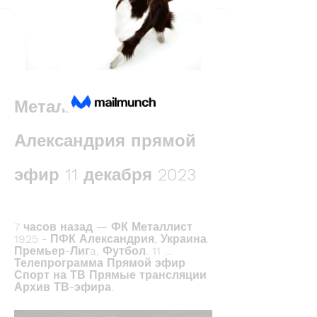
Back
Богдан Кузьмин
December 10, 2023
(трансляция hd) 
Металлист 1925 
Александрия прямой 
эфир 11 декабря 2023
7 часов назад — ФК Металлист 
1925 - ПФК Александрия, Украина. 
Премьер-Лигa, Футбол. 11 ... 
Телепрограмма Прямой эфир 
Спорт на ТВ Прямые трансляции 
Архив ТВ-эфира.