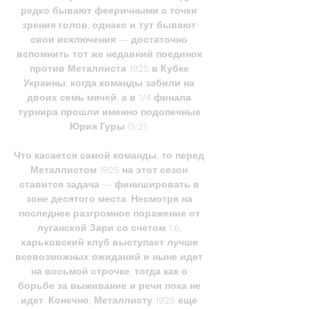
редко бывают фееричными с точки 
зрения голов, однако и тут бывают 
свои исключения — достаточно 
вспомнить тот же недавний поединок 
против Металлиста 1925 в Кубке 
Украины, когда команды забили на 
двоих семь мячей, а в 1/4 финала 
турнира прошли именно подопечные 
Юрия Гуры (5:2). 

Что касается самой команды, то перед 
Металлистом 1925 на этот сезон 
ставится задача — финишировать в 
зоне десятого места. Несмотря на 
последнее разгромное поражение от 
луганской Зари со счетом 1:6, 
харьковский клуб выступает лучше 
всевозможных ожиданий и ныне идет 
на восьмой строчке, тогда как о 
борьбе за выживание и речи пока не 
идет. Конечно, Металлисту 1925 еще 