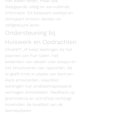
niet alleen feiten, maar ook 
diepgaande uitleg en aanvullende 
informatie. Dit bespaart zoektijd en 
stimuleert kritisch denken en 
zelfgestuurd leren.
Ondersteuning bij 
Huiswerk en Opdrachten
ChatGPT JP helpt leerlingen bij het 
plannen van hun taken, het 
bedenken van ideeën voor essays en 
het structureren van rapporten. De 
AI geeft hints in plaats van kant-en-
klare antwoorden, waardoor 
leerlingen hun probleemoplossend 
vermogen ontwikkelen. Feedback op 
grammatica en schrijfstijl verhoogt 
bovendien de kwaliteit van de 
leerresultaten.