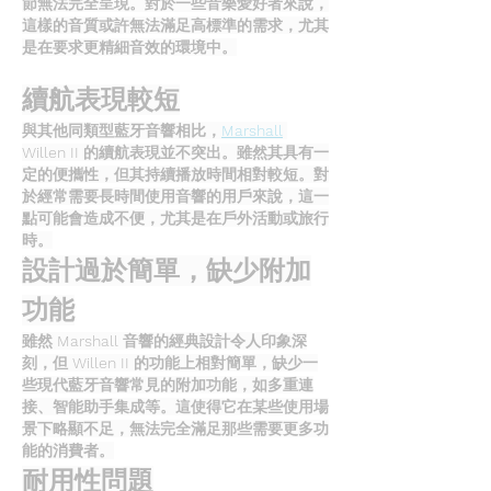
節無法完全呈現。對於一些音樂愛好者來說，
這樣的音質或許無法滿足高標準的需求，尤其
是在要求更精細音效的環境中。
續航表現較短
與其他同類型藍牙音響相比，
Marshall
Willen II 的續航表現並不突出。雖然其具有一
定的便攜性，但其持續播放時間相對較短。對
於經常需要長時間使用音響的用戶來說，這一
點可能會造成不便，尤其是在戶外活動或旅行
時。
設計過於簡單，缺少附加
功能
雖然 Marshall 音響的經典設計令人印象深
刻，但 Willen II 的功能上相對簡單，缺少一
些現代藍牙音響常見的附加功能，如多重連
接、智能助手集成等。這使得它在某些使用場
景下略顯不足，無法完全滿足那些需要更多功
能的消費者。
耐用性問題