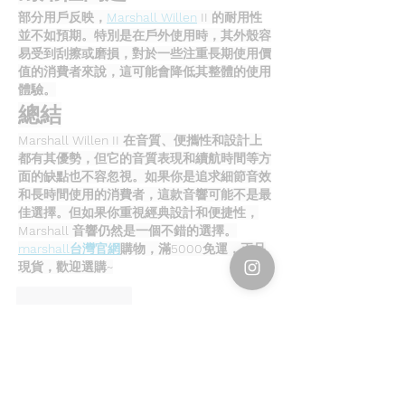
部分用戶反映，
Marshall Willen
 II 的耐用性
並不如預期。特別是在戶外使用時，其外殼容
易受到刮擦或磨損，對於一些注重長期使用價
值的消費者來說，這可能會降低其整體的使用
體驗。
總結
Marshall Willen II 在音質、便攜性和設計上
都有其優勢，但它的音質表現和續航時間等方
面的缺點也不容忽視。如果你是追求細節音效
和長時間使用的消費者，這款音響可能不是最
佳選擇。但如果你重視經典設計和便捷性，
Marshall 音響仍然是一個不錯的選擇。
marshall台灣官網
購物，滿5000免運，正品
現貨，歡迎選購~
Like
Reply
Show more comments
About