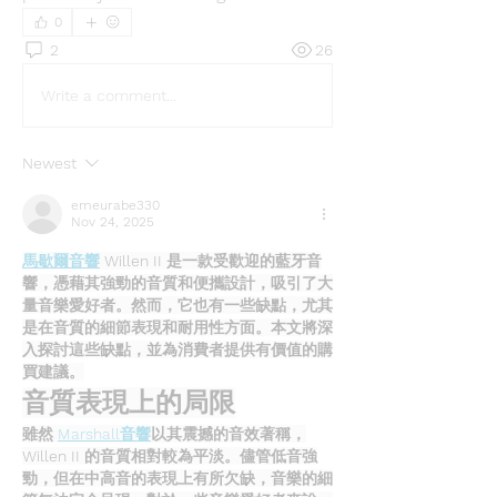
0
2
26
Write a comment...
Newest
emeurabe330
Nov 24, 2025
馬歇爾音響
 Willen II 是一款受歡迎的藍牙音
響，憑藉其強勁的音質和便攜設計，吸引了大
量音樂愛好者。然而，它也有一些缺點，尤其
是在音質的細節表現和耐用性方面。本文將深
入探討這些缺點，並為消費者提供有價值的購
買建議。
音質表現上的局限
雖然 
Marshall音響
以其震撼的音效著稱，
Willen II 的音質相對較為平淡。儘管低音強
勁，但在中高音的表現上有所欠缺，音樂的細