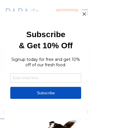
Fresh food
Groups
RaraPetcare Group
Public
·
396 members
Join
Discussion
Media
Members
About