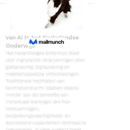
Back
Loan Mai
November 22, 2025
ChatGPT JP: De Toekomst
van AI in het Nederlandse
Onderwijs
Het hedendaagse onderwijs staat 
voor ingrijpende veranderingen door 
globalisering, digitalisering en 
maatschappelijke ontwikkelingen. 
Traditionele methoden van 
kennisoverdracht voldoen steeds 
minder aan de behoefte van 
individuele leerlingen om hun 
denkvermogen, 
beoordelingsvaardigheden en 
expressieve capaciteiten optimaal te 
ontwikkelen. In deze context biedt 